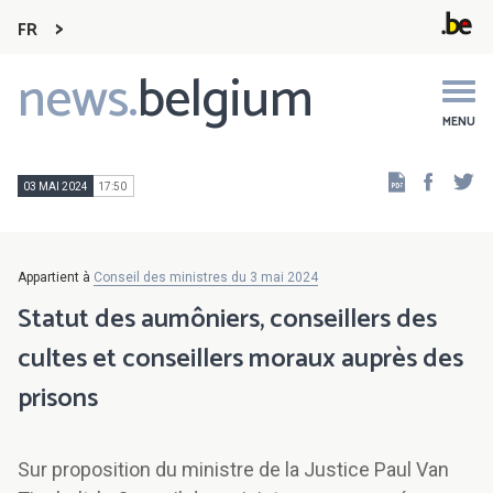
FR
news.
belgium
Main
navigation
MENU
Faceb
Tw
03 MAI 2024
17:50
Appartient à
Conseil des ministres du 3 mai 2024
Statut des aumôniers, conseillers des
cultes et conseillers moraux auprès des
prisons
Sur proposition du ministre de la Justice Paul Van