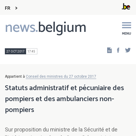
FR
news.
belgium
Main
navigation
MENU
Faceb
Tw
27 OCT 2017
17:45
Appartient à
Conseil des ministres du 27 octobre 2017
Statuts administratif et pécuniaire des
pompiers et des ambulanciers non-
pompiers
Sur proposition du ministre de la Sécurité et de