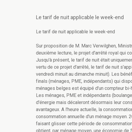
Le tarif de nuit applicable le week-end
Le tarif de nuit applicable le week-end
Sur proposition de M. Marc Verwilghen, Ministr
deuxième lecture, le projet d'arrêté royal qui c
Jusqu'à présent, le tarif de nuit était uniqueme
vertu de ce projet d'arrêté, le tarif de nuit s'a
vendredi minuit au dimanche minuit). Les bén
finals (ménages, PME, indépendants) qui dispo
ménages belges est équipé d'un compteur bi-ho
Les ménages, PME et indépendants (boulangers
d'énergie mais décaleront désormais leur cons
avantageux. A l'heure actuelle, la consommatio
consommation annuelle d'un ménage moyen. 20%
faisant glisser cette période de consommation
obtient, par ménage moyen, une économie de 5