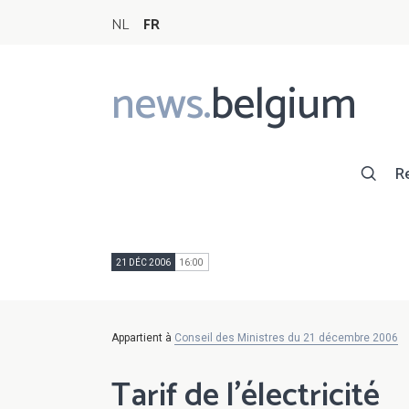
NL
FR
news.
belgium
Main
navigation
R
21 DÉC 2006
16:00
Appartient à
Conseil des Ministres du 21 décembre 2006
Tarif de l'électricité