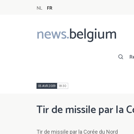
NL
FR
news.
belgium
Main
navigation
R
05 AVR 2009
18:30
Tir de missile par la
Tir de missile par la Corée du Nord