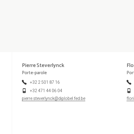
Pierre
Steverlynck
Flo
Porte-parole
Por
+32 2 501 87 16
+32 471 44 06 04
pierre.steverlynck@diplobel.fed.be
flo