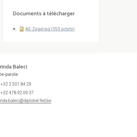
Documents à télécharger
AE-Zegel.jpg (353 octets)
rinda
Baleci
te-parole
+32 2 501 84 29
+32 478 92 09 37
rinda.baleci@diplobel.fed.be