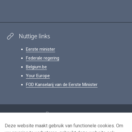
Nuttige links
Eerste minister
Federale regering
Belgium.be
Your Europe
FOD Kanselarij van de Eerste Minister
Footer
Persoonsgegevens
Voorwaarden voor het hergebruik
Deze website maakt gebruik van functionele cookies. Om