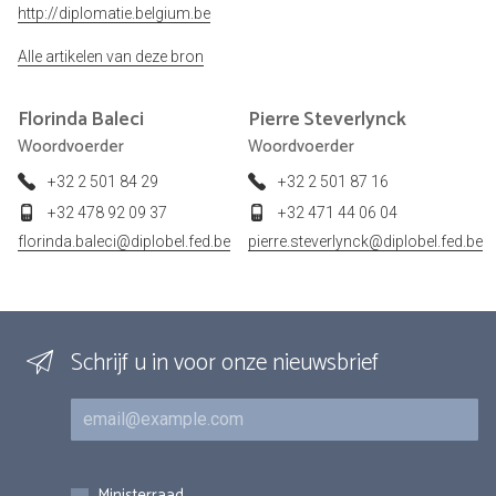
http://diplomatie.belgium.be
Alle artikelen van deze bron
Florinda
Baleci
Pierre
Steverlynck
Woordvoerder
Woordvoerder
+32 2 501 84 29
+32 2 501 87 16
+32 478 92 09 37
+32 471 44 06 04
florinda.baleci@diplobel.fed.be
pierre.steverlynck@diplobel.fed.be
Schrijf u in voor onze nieuwsbrief
E-mail
Inschrijvingen
Ministerraad