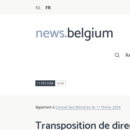
NL
FR
news.
belgium
Main
navigation
R
11 FÉV 2004
16:00
Appartient à
Conseil des Ministres du 11 février 2004
Transposition de dir