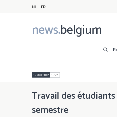
NL
FR
news.
belgium
Main
navigation
R
12 OCT 2012
15:22
Travail des étudiants
semestre