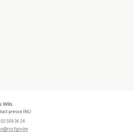
s
Wils
tact presse (NL)
02 509 36 24
ss@rsz.fgov.be