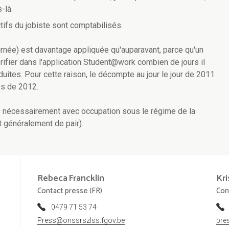
-là.
ctifs du jobiste sont comptabilisés.
née) est davantage appliquée qu'auparavant, parce qu'un
ifier dans l'application Student@work combien de jours il
duites. Pour cette raison, le décompte au jour le jour de 2011
es de 2012.
s nécessairement avec occupation sous le régime de la
t généralement de pair).
Rebeca
Francklin
Kri
Contact presse (FR)
Con
0479 71 53 74
Press@onssrszlss.fgov.be
pre