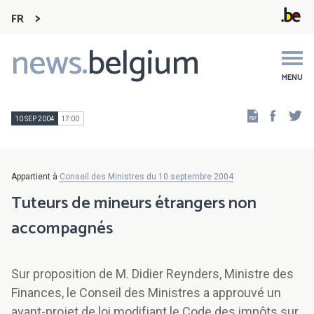
FR
news.
belgium
Main
navigation
MENU
Faceb
Tw
10 SEP 2004
17:00
Appartient à
Conseil des Ministres du 10 septembre 2004
Tuteurs de mineurs étrangers non
accompagnés
Sur proposition de M. Didier Reynders, Ministre des
Finances, le Conseil des Ministres a approuvé un
avant-projet de loi modifiant le Code des impôts sur