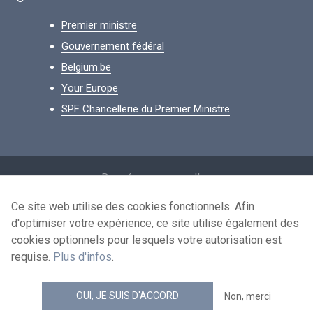
Premier ministre
Gouvernement fédéral
Belgium.be
Your Europe
SPF Chancellerie du Premier Ministre
Footer
Données personnelles
Conditions de réutilisation
Ce site web utilise des cookies fonctionnels. Afin
d'optimiser votre expérience, ce site utilise également des
Contactez-nous
cookies optionnels pour lesquels votre autorisation est
Accessibilité
requise.
Plus d'infos
.
news.belgium flux RSS
OUI, JE SUIS D'ACCORD
Non, merci