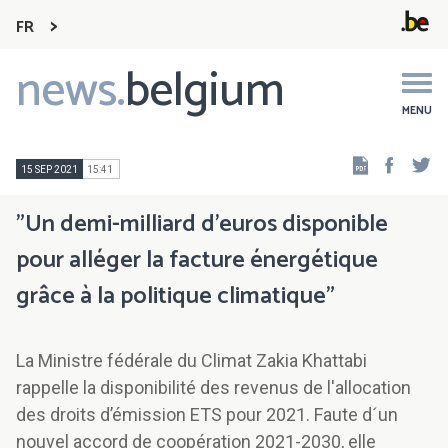
FR
news.
belgium
Main
navigation
MENU
Faceb
Tw
15 SEP 2021
15:41
"Un demi-milliard d'euros disponible
pour alléger la facture énergétique
grâce à la politique climatique"
La Ministre fédérale du Climat Zakia Khattabi
rappelle la disponibilité des revenus de l'allocation
des droits d’émission ETS pour 2021. Faute d´un
nouvel accord de coopération 2021-2030, elle