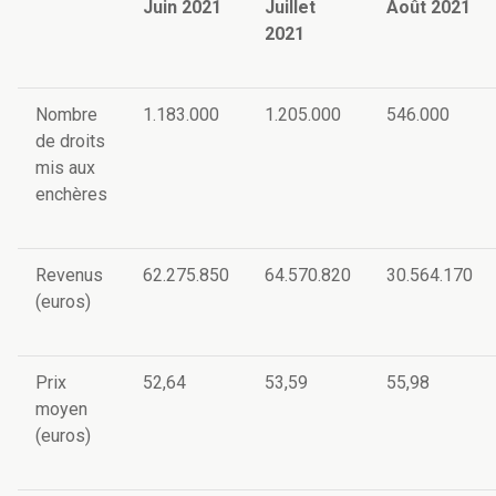
Juin 2021
Juillet
Août 2021
2021
Nombre
1.183.000
1.205.000
546.000
de droits
mis aux
enchères
Revenus
62.275.850
64.570.820
30.564.170
(euros)
Prix
52,64
53,59
55,98
moyen
(euros)