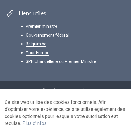
Liens utiles
Premier ministre
Gouvernement fédéral
Belgium.be
Your Europe
SPF Chancellerie du Premier Ministre
Footer
Données personnelles
Conditions de réutilisation
Ce site web utilise des cookies fonctionnels. Afin
d'optimiser votre expérience, ce site utilise également des
Contactez-nous
cookies optionnels pour lesquels votre autorisation est
Accessibilité
requise.
Plus d'infos
.