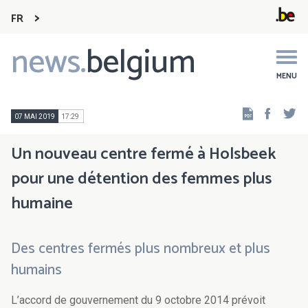
FR
news.
belgium
Main
navigation
MENU
Faceb
Tw
07 MAI 2019
17:29
Un nouveau centre fermé à Holsbeek
pour une détention des femmes plus
humaine
Des centres fermés plus nombreux et plus
humains
L’accord de gouvernement du 9 octobre 2014 prévoit