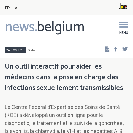
FR
news.
belgium
Main
navigation
MENU
Faceb
Tw
26 NOV 2019
06:44
Un outil interactif pour aider les
médecins dans la prise en charge des
infections sexuellement transmissibles
Le Centre Fédéral d’Expertise des Soins de Santé
(KCE) a développé un outil en ligne pour le
diagnostic, le traitement et le suivi de la gonorrhée,
la syphilis, la chlamydia, le VIH et les hépatites A, B