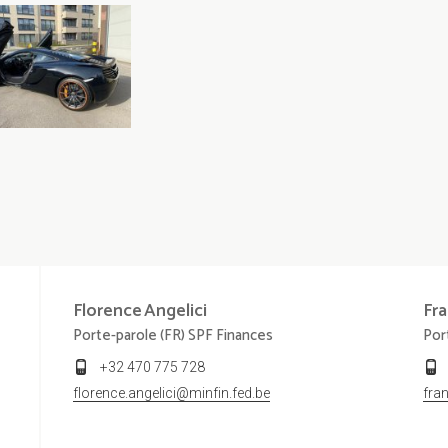
Florence
Angelici
Fra
Porte-parole (FR) SPF Finances
Por
+32 470 775 728
florence.angelici@minfin.fed.be
fra