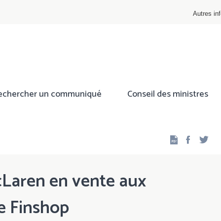
Autres inf
echercher un communiqué
Conseil des ministres
Facebo
Twi
cLaren en vente aux
de Finshop