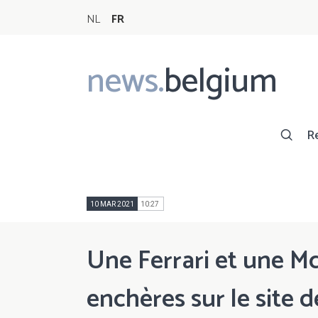
NL
FR
news.
belgium
Main
navigation
R
10 MAR 2021
10:27
Une Ferrari et une M
enchères sur le site 