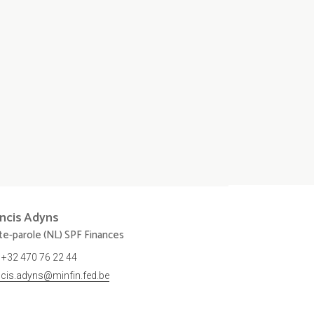
ncis
Adyns
te-parole (NL) SPF Finances
+32 470 76 22 44
ncis.adyns@minfin.fed.be