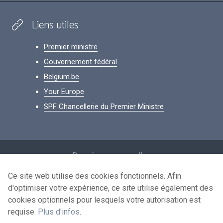
Liens utiles
Premier ministre
Gouvernement fédéral
Belgium.be
Your Europe
SPF Chancellerie du Premier Ministre
Footer
Données personnelles
Conditions de réutilisation
Ce site web utilise des cookies fonctionnels. Afin
d'optimiser votre expérience, ce site utilise également des
Contactez-nous
cookies optionnels pour lesquels votre autorisation est
Accessibilité
requise.
Plus d'infos
.