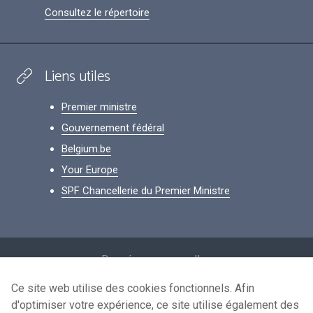
Consultez le répertoire
Liens utiles
Premier ministre
Gouvernement fédéral
Belgium.be
Your Europe
SPF Chancellerie du Premier Ministre
Footer
Données personnelles
Conditions de réutilisation
Ce site web utilise des cookies fonctionnels. Afin
d'optimiser votre expérience, ce site utilise également des
Contactez-nous