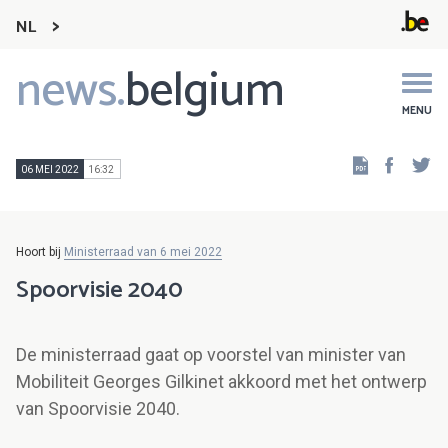
NL
news.
belgium
Main
navigation
MENU
Faceb
Tw
06 MEI 2022
16:32
Hoort bij
Ministerraad van 6 mei 2022
Spoorvisie 2040
De ministerraad gaat op voorstel van minister van
Mobiliteit Georges Gilkinet akkoord met het ontwerp
van Spoorvisie 2040.