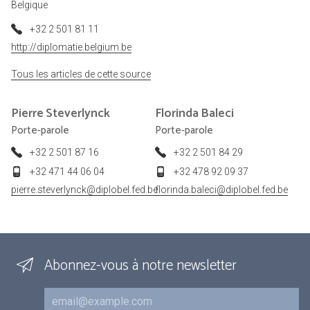
Belgique
+32 2 501 81 11
http://diplomatie.belgium.be
Tous les articles de cette source
Pierre
Steverlynck
Florinda
Baleci
Porte-parole
Porte-parole
+32 2 501 87 16
+32 2 501 84 29
+32 471 44 06 04
+32 478 92 09 37
pierre.steverlynck@diplobel.fed.be
florinda.baleci@diplobel.fed.be
Abonnez-vous à notre newsletter
Courriel