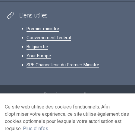
Liens utiles
Premier ministre
Gouvernement fédéral
Belgium.be
Your Europe
SPF Chancellerie du Premier Ministre
Footer
Données personnelles
Conditions de réutilisation
Ce site web utilise des cookies fonctionnels. Afin
d'optimiser votre expérience, ce site utilise également des
Contactez-nous
cookies optionnels pour lesquels votre autorisation est
Accessibilité
requise.
Plus d'infos
.