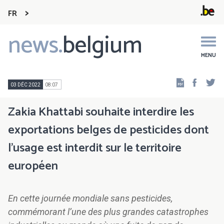
FR
news.
belgium
Main
navigation
MENU
Faceb
Tw
03 DÉC 2022
08:07
Zakia Khattabi souhaite interdire les
exportations belges de pesticides dont
l’usage est interdit sur le territoire
européen
En cette journée mondiale sans pesticides,
commémorant l’une des plus grandes catastrophes