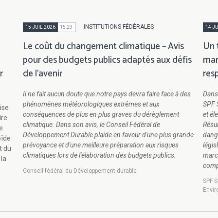
INSTITUTIONS FÉDÉRALES
15 JUIL 2026
15:29
14 JU
Le coût du changement climatique – Avis
Un 
pour des budgets publics adaptés aux défis
mar
r
de l'avenir
res
Il ne fait aucun doute que notre pays devra faire face à des
Dans
phénomènes météorologiques extrêmes et aux
SPF S
ise
conséquences de plus en plus graves du dérèglement
et él
dre
climatique. Dans son avis, le Conseil Fédéral de
Résul
te
Développement Durable plaide en faveur d'une plus grande
dange
oïde
prévoyance et d'une meilleure préparation aux risques
légis
t du
climatiques lors de l'élaboration des budgets publics.
march
 la
comp
Conseil fédéral du Développement durable
SPF S
Envi