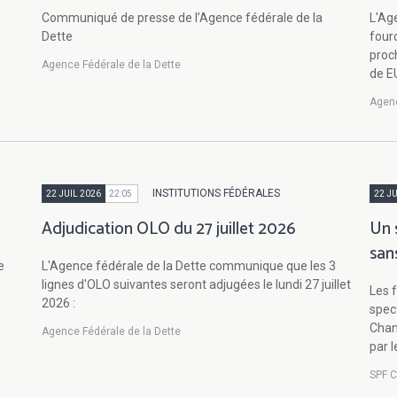
Communiqué de presse de l’Agence fédérale de la
L'Ag
Dette
four
proch
Agence Fédérale de la Dette
de EU
Agenc
INSTITUTIONS FÉDÉRALES
22 JUIL 2026
22:05
22 JU
Adjudication OLO du 27 juillet 2026
Un 
san
e
L'Agence fédérale de la Dette communique que les 3
lignes d'OLO suivantes seront adjugées le lundi 27 juillet
Les f
2026 :
spec
Chanc
Agence Fédérale de la Dette
par l
SPF C