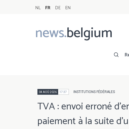
NL
FR
DE
EN
news.
belgium
Main
navigation
R
INSTITUTIONS FÉDÉRALES
04 AOÛ 2026
17:37
TVA : envoi erroné d'e
paiement à la suite d