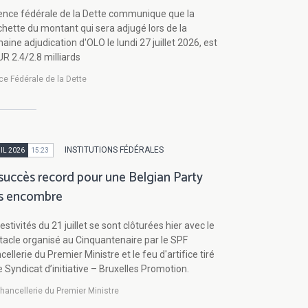
ence fédérale de la Dette communique que la
chette du montant qui sera adjugé lors de la
aine adjudication d'OLO le lundi 27 juillet 2026, est
R 2.4/2.8 milliards
e Fédérale de la Dette
INSTITUTIONS FÉDÉRALES
IL 2026
15:23
succès record pour une Belgian Party
s encombre
estivités du 21 juillet se sont clôturées hier avec le
tacle organisé au Cinquantenaire par le SPF
ellerie du Premier Ministre et le feu d'artifice tiré
e Syndicat d’initiative – Bruxelles Promotion.
hancellerie du Premier Ministre