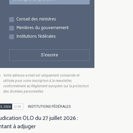
Inscriptions
Conseil des ministres
Membres du gouvernement
Institutions fédérales
Votre adresse e-mail est uniquement conservée et
utilisée pour votre inscription à la newsletter,
conformément au Règlement européen sur la protection
des données personnelles.
INSTITUTIONS FÉDÉRALES
IL 2026
12:00
udication OLO du 27 juillet 2026 :
tant à adjuger