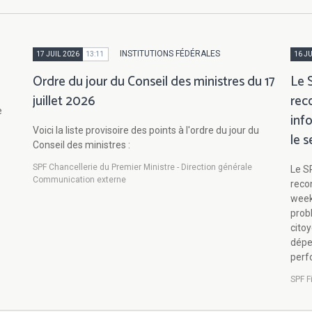
INSTITUTIONS FÉDÉRALES
17 JUIL 2026
13:11
16 JU
Ordre du jour du Conseil des ministres du 17
Le 
juillet 2026
rec
e
inf
Voici la liste provisoire des points à l'ordre du jour du
le 
Conseil des ministres :
SPF Chancellerie du Premier Ministre - Direction générale
Le S
Communication externe
reco
week
prob
citoy
dépe
perf
SPF F