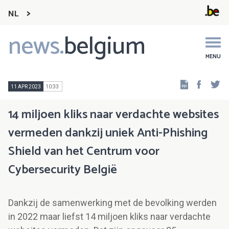
NL
news.
belgium
Main
navigation
MENU
Faceb
Tw
11 APR 2023
10:33
14 miljoen kliks naar verdachte websites
vermeden dankzij uniek Anti-Phishing
Shield van het Centrum voor
Cybersecurity België
Dankzij de samenwerking met de bevolking werden
in 2022 maar liefst 14 miljoen kliks naar verdachte