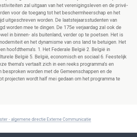
stiviteiten zal uitgaan van het verenigingsleven en de privé-
worden voor de toegang tot het beschermheerschap en het
rijd uitgeschreven worden. De laatstejaarsstudenten van
gd worden mee te dingen. De 175e verjaardag zal ook de
el in binnen- als buitenland, verder op te poetsen. Het is
oderniteit en het dynamisme van ons land te betuigen. Het
 hoofdthema's. 1. Het Federale België 2. België in
lturele België 5. België, economisch en sociaal 6. Feestelijk
deze thema's vertaalt zich in een reeks programma's en
ullen besproken worden met de Gemeenschappen en de
ot projecten wordt half mei gedaan om het programma te
ister - algemene directie Externe Communicatie