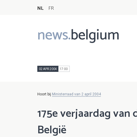
NL
FR
news.
belgium
Main
navigation
02 APR 2004
17:00
Hoort bij
Ministerraad van 2 april 2004
175e verjaardag van 
België