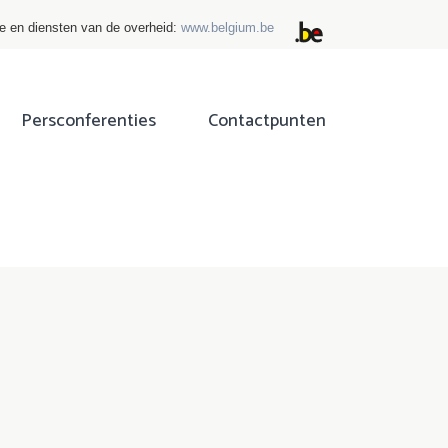
ie en diensten van de overheid:
www.belgium.be
Persconferenties
Contactpunten
ok
tter