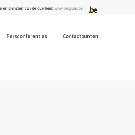
ie en diensten van de overheid:
www.belgium.be
Persconferenties
Contactpunten
ok
tter