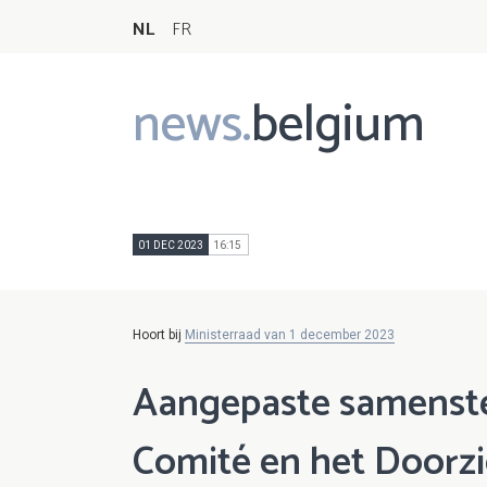
NL
FR
news.
belgium
Main
navigation
01 DEC 2023
16:15
Hoort bij
Ministerraad van 1 december 2023
Aangepaste samenste
Comité en het Doorzi