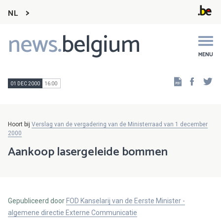
NL
news.
belgium
Main
navigation
MENU
Faceb
Tw
01 DEC 2000
16:00
Hoort bij
Verslag van de vergadering van de Ministerraad van 1 december
2000
Aankoop lasergeleide bommen
Gepubliceerd door
FOD Kanselarij van de Eerste Minister -
algemene directie Externe Communicatie