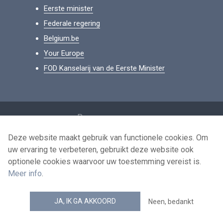
Eerste minister
Federale regering
Belgium.be
Your Europe
FOD Kanselarij van de Eerste Minister
Footer
Persoonsgegevens
Voorwaarden voor het hergebruik
Deze website maakt gebruik van functionele cookies. Om
uw ervaring te verbeteren, gebruikt deze website ook
Contacteer ons
optionele cookies waarvoor uw toestemming vereist is.
Toegankelijkheid
Meer info
.
news.belgium RSS feed
JA, IK GA AKKOORD
Neen, bedankt
© 2026 - news.belgium.be