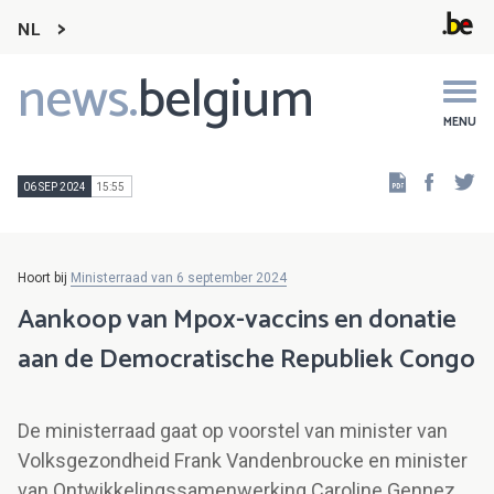
NL
news.
belgium
Main
navigation
MENU
Faceb
Tw
06 SEP 2024
15:55
Hoort bij
Ministerraad van 6 september 2024
Aankoop van Mpox-vaccins en donatie
aan de Democratische Republiek Congo
De ministerraad gaat op voorstel van minister van
Volksgezondheid Frank Vandenbroucke en minister
van Ontwikkelingssamenwerking Caroline Gennez