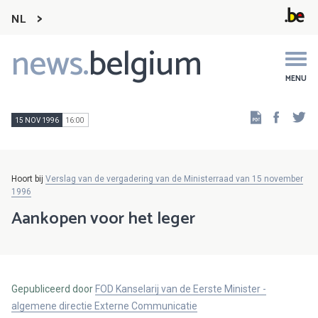
NL
news.
belgium
Main
navigation
MENU
Faceb
Tw
15 NOV 1996
16:00
Hoort bij
Verslag van de vergadering van de Ministerraad van 15 november
1996
Aankopen voor het leger
Gepubliceerd door
FOD Kanselarij van de Eerste Minister -
algemene directie Externe Communicatie