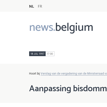
NL
FR
news.
belgium
Main
navigation
18 JUL 1997
17:00
Hoort bij
Verslag van de vergadering van de Ministerraad va
Aanpassing bisdom