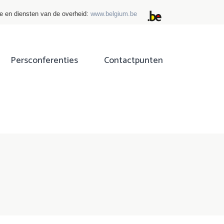
ie en diensten van de overheid:
www.belgium.be
Persconferenties
Contactpunten
ok
tter