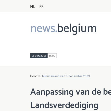
NL
FR
news.
belgium
Main
navigation
05 DEC 2003
16:00
Hoort bij
Ministerraad van 5 december 2003
Aanpassing van de b
Landsverdediging