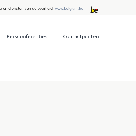
ie en diensten van de overheid:
www.belgium.be
Persconferenties
Contactpunten
ok
tter