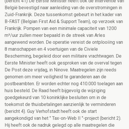
(bericht 41) De Eerste Minister heeft ook de interventie van
België bevestigd naar aanleiding van de overstromingen in
Zuid-Frankrijk. Deze tussenkomst gebeurt in het kader van
B-FAST (Belgian First Aid & Support Team), op verzoek van
Frankrijk. Pompen van een minimale capaciteit van 1200
m³/uur zullen meer bepaald in de streek van Arles
aangewend worden. De operatie vereist de ontplooiïng van
8 manschappen en 4 voertuigen van de Civiele
Bescherming, begeleid door een militaire vrachtwagen. De
Eerste Minister heeft ook gesproken van de overval tegen
De Post deze vrijdag, in Ninove. Maatregelen zijn reeds
genomen om meer veiligheid te garanderen aan de
postbeambten. Er worden echter nog 410.000 toelagen aan
huis besteld. De Raad heeft bijgevolg de wijziging
goedgekeurd van 10 koninklijke besluiten om in de
toekomst de thuisbetalingen aanzienlijk te verminderen
(bericht 4). Guy Verhofstadt heeft ook de start
aangekondigd van het " Tax-on-Web II "-project (bericht 2).
Hij heeft ook de nadruk gelegd op alle maatregelen die