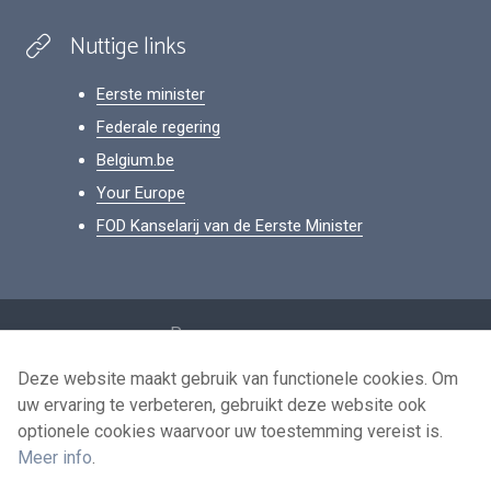
Nuttige links
Eerste minister
Federale regering
Belgium.be
Your Europe
FOD Kanselarij van de Eerste Minister
Footer
Persoonsgegevens
Voorwaarden voor het hergebruik
Deze website maakt gebruik van functionele cookies. Om
uw ervaring te verbeteren, gebruikt deze website ook
Contacteer ons
optionele cookies waarvoor uw toestemming vereist is.
Toegankelijkheid
Meer info
.