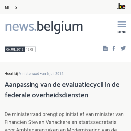
NL
news.
belgium
Main
navigation
MENU
Faceb
Tw
06 JUL 2012
18:09
Hoort bij
Ministerraad van 6 juli 2012
Aanpassing van de evaluatiecycli in de
federale overheidsdiensten
De ministerraad brengt op initiatief van minister van
Financiën Steven Vanackere en staatssecretaris
voor Ambtenarenzaken en Modernisering van de