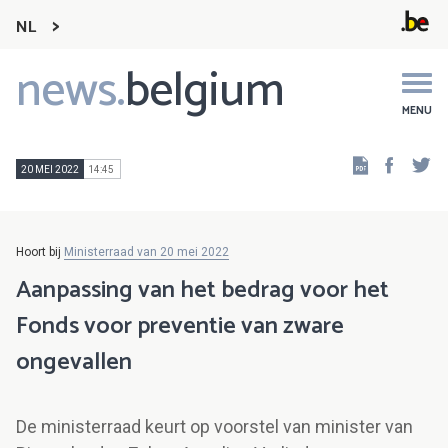
NL
news.
belgium
Main
navigation
MENU
Faceb
Tw
20 MEI 2022
14:45
Hoort bij
Ministerraad van 20 mei 2022
Aanpassing van het bedrag voor het
Fonds voor preventie van zware
ongevallen
De ministerraad keurt op voorstel van minister van