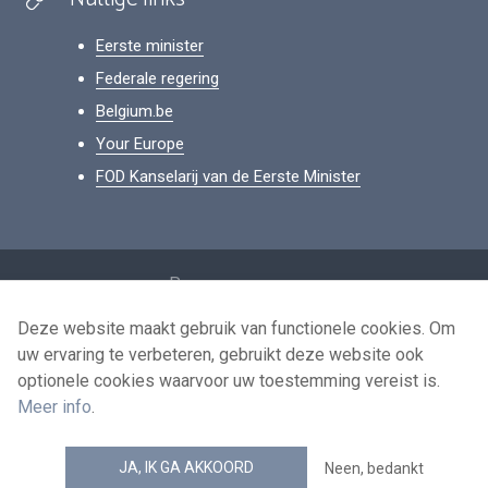
Eerste minister
Federale regering
Belgium.be
Your Europe
FOD Kanselarij van de Eerste Minister
Footer
Persoonsgegevens
Voorwaarden voor het hergebruik
Deze website maakt gebruik van functionele cookies. Om
uw ervaring te verbeteren, gebruikt deze website ook
Contacteer ons
optionele cookies waarvoor uw toestemming vereist is.
Toegankelijkheid
Meer info
.
news.belgium RSS feed
JA, IK GA AKKOORD
Neen, bedankt