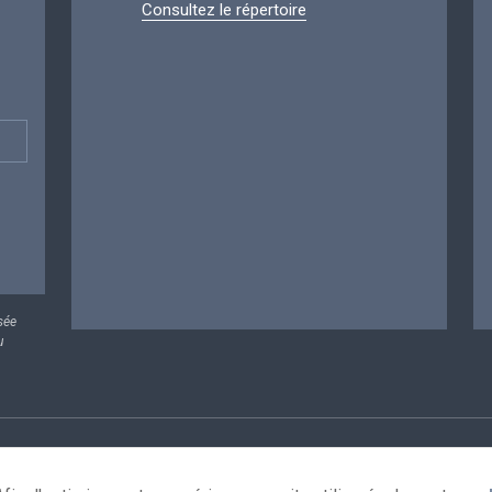
Consultez le répertoire
sée
u
rsonnelles
Conditions de réutilisation
Contactez-nous
A