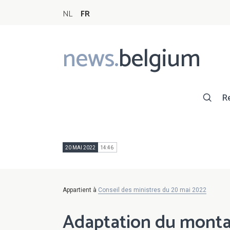
NL
FR
news.
belgium
Main
navigation
R
20 MAI 2022
14:46
Appartient à
Conseil des ministres du 20 mai 2022
Adaptation du montan