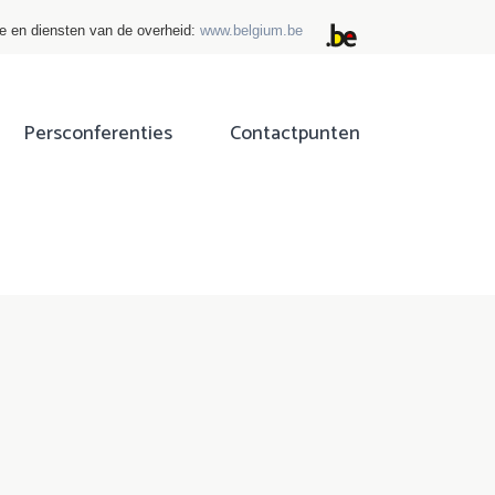
ie en diensten van de overheid:
www.belgium.be
Persconferenties
Contactpunten
ok
tter