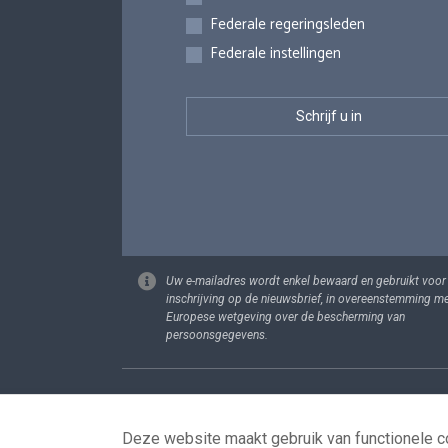
Federale regeringsleden
Federale instellingen
Uw e-mailadres wordt enkel bewaard en gebruikt voor
inschrijving op de nieuwsbrief, in overeenstemming m
Europese wetgeving over de bescherming van
persoonsgegevens.
Footer
Persoonsgege
Deze website maakt gebruik van functionele co