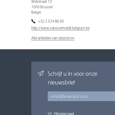
Wetstraat 12
1000 Brussel
België
+32 2 574 80 00
http://www.vanovertveldt.belgium.be
Alle artikelen van deze bron
Schrijf u in voor onze
nieuwsbrief
E-mail
Inschrijvingen
Ministerraad