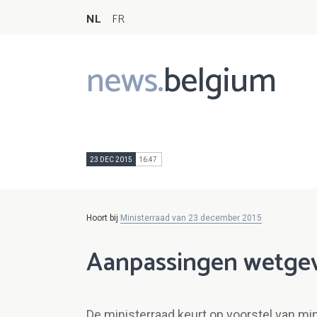
NL
FR
news.
belgium
Main
navigation
23 DEC 2015
16:47
Hoort bij
Ministerraad van 23 december 2015
Aanpassingen wetgevi
De ministerraad keurt op voorstel van mi