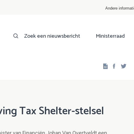
Andere informat
Zoek een nieuwsbericht
Ministerraad
Facebo
Twi
ng Tax Shelter-stelsel
nister van Financiën Johan Van Overtveldt een