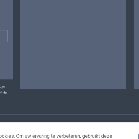
 uw
et de
vens
Voorwaarden voor het hergebruik
Contacteer ons
T
okies. Om uw ervaring te verbeteren, gebruikt deze