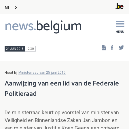
NL
news.
belgium
Main
navigation
MENU
Faceb
Tw
24 JUN 2015
12:30
Hoort bij
Ministerraad van 25 juni 2015
Aanwijzing van een lid van de Federale
Politieraad
De ministerraad keurt op voorstel van minister van
Veiligheid en Binnenlandse Zaken Jan Jambon en
van minister van Justitie Koen Geens een ontwerp