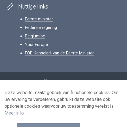
Nuttige links
Eerste minister
Federale regering
Belgium.be
Your Europe
FOD Kanselarij van de Eerste Minister
Footer
Persoonsgegevens
Voorwaarden voor het hergebruik
Deze website maakt gebruik van functionele cookies. Om
uw ervaring te verbeteren, gebruikt deze website ook
Contacteer ons
optionele cookies waarvoor uw toestemming vereist is.
Toegankelijkheid
Meer info
.