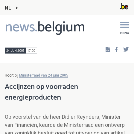
NL
news.
belgium
Main
navigation
MENU
Faceb
Tw
24 JUN 2005
17:00
Hoort bij
Ministerraad van 24 juni 2005
Accijnzen op voorraden
energieproducten
Op voorstel van de heer Didier Reynders, Minister
van Financiën, keurde de Ministerraad een ontwerp
van koninklijk besluit goed tot uitvoering van artikel