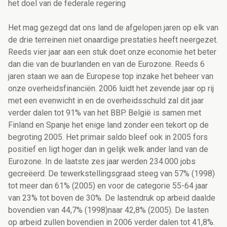
het doel van de federale regering
Het mag gezegd dat ons land de afgelopen jaren op elk van de drie terreinen niet onaardige prestaties heeft neergezet. Reeds vier jaar aan een stuk doet onze economie het beter dan die van de buurlanden en van de Eurozone. Reeds 6 jaren staan we aan de Europese top inzake het beheer van onze overheidsfinanciën. 2006 luidt het zevende jaar op rij met een evenwicht in en de overheidsschuld zal dit jaar verder dalen tot 91% van het BBP. België is samen met Finland en Spanje het enige land zonder een tekort op de begroting 2005. Het primair saldo bleef ook in 2005 fors positief en ligt hoger dan in gelijk welk ander land van de Eurozone. In de laatste zes jaar werden 234.000 jobs gecreëerd. De tewerkstellingsgraad steeg van 57% (1998) tot meer dan 61% (2005) en voor de categorie 55-64 jaar van 23% tot boven de 30%. De lastendruk op arbeid daalde bovendien van 44,7% (1998)naar 42,8% (2005). De lasten op arbeid zullen bovendien in 2006 verder dalen tot 41,8%. De lastenverlagingen gingen gepaard met een versterking van de sociale zekerheid, zowel voor de werknemers als voor de zelfstandigen. De pensioenrechten werden versterkt en de welvaartsaanpassing van sociale uitkeringen werd wettelijk verankerd. Het Zilverfonds verzekert de betaalbaarheid van het wettelijk pensioen, terwijl ook de toegang tot aanvullende pensioenopbouw werd gestimuleerd. De oprichting van de Kruispuntbank Ondernemingen en de ondernemingsloketten vergemakkelijken het opstarten van een onderneming. Zowel BIAC als Belgacom bereikten een nieuw stadium in hun ontwikkeling in een internationaal zeer concurrentiële omgeving en werden respectievelijk geprivatiseerd en naar de beurs gebracht. De NMBS is door haar herstructurering en het afsluiten van de beheerscontracten, voorbereid zowel op het opengaan van de spoormarkt als op het heroveren van marktaandeel met als doel de bevrediging van de belangen van haar cliënten in het kader van een globale en duurzame mobiliteitsstrategie. De politiehervorming werpt haar vruchten af en de modernisering van Justitie kreeg een belangrijke impuls. Het Federaal Voedselagentschap staat model in Europa voor de bewaking van onze voedselketen. De verkeerswet heeft haar effect op het rijgedrag en het aantal verkeersongevallen niet gemist. De federale regering werkte samen met de gewestregeringen een ambitieus Kyotoplan uit. België was een voortrekker in het verzet tegen de operatie in Irak, maar vervolgens ook in het verbeteren van de transatlantische dialoog. In de strijd tegen het terrorisme nam België mee het voortouw in het pacificatieproces in Afghanistan of de goedkeuring van het Europees aanhoudingsmandaat vlak na de aanslagen op het WTC in NY. België is en blijft een drijvende kracht in het Europees integratieproces. Inzake ontwikkelingssamenwerking werden nieuwe stappen gezet in de richting van de 0.7% BBP. Ook het voorbije jaar zette de regering haar koers verder. Ze voerde een innovatie door in de vennootschapsbelasting door voor eigen vermogen vanaf 2006 een fiscale aftrek toe te staan, zoals die bestaat voor intresten op leningen. Dit stelsel zal de financieringscapaciteit van onze ondernemingen versterken maar ons land ook aantrekkelijker maken voor buitenlandse investeerders. Tegelijkertijd resulteerden de besprekingen van de regering met de sociale partners, die gedurende het ganse jaar 2005 werden gevoerd, in het Generatiepact, dat een nodige stap is in het verhogen van de activiteitsgraad van de oudere werknemers. Ook werden belangrijke stappen genomen om de combinatie werk-gezin te verzoenen, onder meer door een reglementair kader voor telewerk alsook via de uitbreiding van het ouderschapsverlof. Ook werden concrete maatregelen genomen ten voordele van de jongerentewerkstelling, van onderzoek en ontwikkeling en werd een financieringsmechanisme uitgewerkt voor de welvaartsaanpassing van de uitkeringen conform het stijgingspercentage uitgewerkt door de Vergrijzingscommissie, door een uitbreiding van de financieringsbasis onder meer via een groter aandeel in de roerende inkomsten en door een verhoging van de alternatieve financiering. Het herwaarderingstraject van de oudste pensioenen met 2% werd voortgezet. De stempelcontrole werd afgeschaft. De e-ID werd verder uitgebouwd. Het budget voor de civiele veiligheid werd met 15% opgetrokken. De uitgaven in de gezondheidszorg werden beheerst en deze oefening toont dat ons fel gewaardeerd systeem van gezondheidszorgen een lange toekomst heeft. De Post heeft een strategisch partnership met een Deense partner afgesloten om haar moderniseringsinspanningen te versterken om beter gewapend te zijn in de toegenomen concurrentiestrijd in de sector. Daarbij wordt gewaakt over het garanderen van een kwalitatief aanbod aan alle burgers, waar ze ook wonen. Naar aanleiding van het overnamebod van Suez op Electrabel bekwam de overheid vanwege Suez garanties inzake Belgische verankering alsook bijkomende inspanningen voor een verdere vrijmaking van de energiemarkt. De modernisering van het effectenrecht vertaalde zich in een kalender ter opheffing van de titels aan toonder en de invoering van gedematerialiseerde effecten. Via een tegemoetkoming aan de burgers en de collectieve structuren werd de stijging van de energiefactuur door de hoge olieprijs verzacht. Tegelijkertijd werden energiebesparende maatregelen genomen, zoals de verhoging van de aftrek voor investeringen in energiebesparing of de oprichting van een fonds ter reductie van de globale energiekost. Een interministerieel commissiariaat voor aviaire influenza werd opgericht. De pas goedgekeurde BOM-wet zal onze diensten beter wapenen in hun strijd tegen het terrorisme en de georganiseerde criminaliteit en de wapenwet verhoogt de controle op het wapencircuit. Tevens werd de asielprocedure vereenvoudigd met het oog op een betere garantie van de rechten van asielzoekers, aanpassing van de regels inzake gezinshereniging en de strafbaarstelling van schijnhuwelijken, de installatie van een nieuwe administratieve jurisdictie voor het vreemdelingencontentieux en de hervorming van de Raad van State, met in het bijzonder de invoering van een mandaatsysteem voor de korpsoversten, alsook van maatregelen om de gerechtelijke achterstand in te halen. Ook in 2006 heeft de regering veel werk te doen. Eerst en vooral zal dit jaar nog een heel aantal eerder genomen beslissingen, zoals aangekondigd in de beleidsverklaring worden uitgevoerd. Een greep uit het lijstje, dat allesbehalve exhaustief is: de korting op de gasfactuur, de versterking van het sociaal stookoliefonds, de uitvoering van de pax electrica, de invoering van de belasting op de niet-benutte sites, de operationalisering van de biobrandstoffen, de verdere uitvoering van het generatiepact, zoals een akkoord tussen de sociale partners over de gelijkgestelde periodes en de zware beroepen, de uitvoering van de maatregelen ten gunste van de jongerentewerkstelling, de volgende stap in de welvaartsvastheid van de uitkeringen (onder meer de welvaartsvastheid van de laagste uitkeringen), de versoepeling van de administratieve verplichtingen voor buitenlandse kenniswerkers, gekoppeld aan de sterkere controle op de illegale arbeid, de opvolging van de korting op de bedrijfsvoorheffing voor onderzoekers (65% voor universiteiten, 25% voor burgerlijk ingenieurs en doctorandi en 50% voor bedrijven die samenwerken met erkende onderzoekscentra), de fiscale regularisatie, de fusie van de FIM en de FPM, de hervorming van de CREG, de administratieve vereenvoudiging voor de bouwsector, het waken via een rigoureuze monitoring over het begrotingsevenwicht in 2006 en het voorbereiden van een overschot in 2007, de uitvoering van het nieuwe medico-mut-akkoord,de oprichting van het geneesmiddelenagentschap, de vergoeding van de medische ongevallen... Tal van maatregelen waarvan de meeste reeds in de programmawet, de wet diverse bepalingen en de generatiepactwet een grondslag hebben gekregen. Om de werking van justitie structureel te verbeteren staan onder meer het Themisplan, de verdere ontplooiing van het informatiseringsproject Phenix, de installatie van de eerste strafuitvoeringsrechtbanken, een verbetering van de verblijfsomstandigheden voor de gevangenen en de arbeidsvoorwaarden van het gevangenispersoneel, maatregelen tegen de overbevolking van de gevangenissen alsook de strijd tegen de gerechtelijke achterstand door een actievere rol van de rechter bovenaan de agenda. De toegang tot het gerecht zal worden vergemakkelijkt door de burgers aan te moedigen om een rechtsbijstandsverzekering af te sluiten en op die wijze de toegang tot juridische hulp voor de minstbedeelden te verbreden. Ook wat betreft de politie staan enkele structurele hervormingen op stapel, zoals de vereenvoudiging van de structuur van de federale politie, de verdere operationalisering van de doelstelling om drie duizend agenten meer op straat te krijgen, de aanpak van illegale drugs en de valorisering van het lokaal veiligheidsbeleid. Dit jaar zal de CODA operationeel worden, hetgeen een belangrijke factor is in de strijd tegen het internationaal terrorisme. Op het vlak van het buitenlands beleid neemt België in 2006 voorzitterschap van het OVSE waar en zal België verder steun verlenen opdat het Transitieproces in de DRC tot een goed einde wordt gebracht. België zal verder zijn bijdrage leveren aan militaire en civiele operaties in het buitenland die de stabiliteit in het buitenland ten goede komen. 2006 zal opnieuw in het teken staan van de modernisering van defensie. Voor het einde van de maand zal de regering overgaan tot de aankoop van de AIV's, later dit jaar volgen de steunhelicopters, waarmee het plan modernisering van de strijdkrachten volledig is gerealiseerd, en voorts zal in 2006 het Gemengde Loopbaan Concept worden uitgewerkt. Hoewel de agenda voor het komende jaar dus reeds goed gevuld is, wil de regering in 2006 nog enkele stappen verder gaan op de weg naar een meer competitieve en sociale s