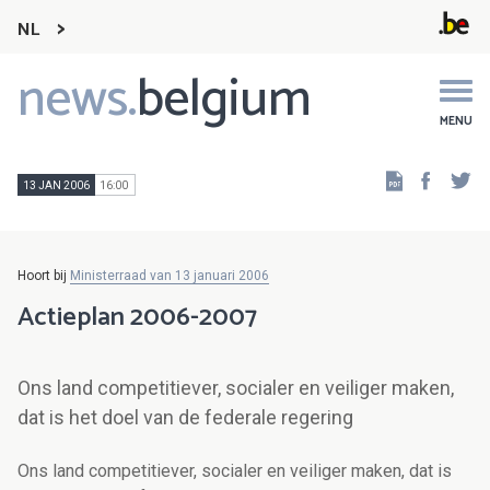
NL
news.
belgium
Main
navigation
MENU
Faceb
Tw
13 JAN 2006
16:00
Hoort bij
Ministerraad van 13 januari 2006
Actieplan 2006-2007
Ons land competitiever, socialer en veiliger maken,
dat is het doel van de federale regering
Ons land competitiever, socialer en veiliger maken, dat is