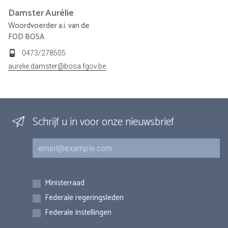
Damster
Aurélie
Woordvoerder a.i. van de
FOD BOSA
0473/278505
aurelie.damster@bosa.fgov.be
Schrijf u in voor onze nieuwsbrief
E-mail
Inschrijvingen
Ministerraad
Federale regeringsleden
Federale instellingen