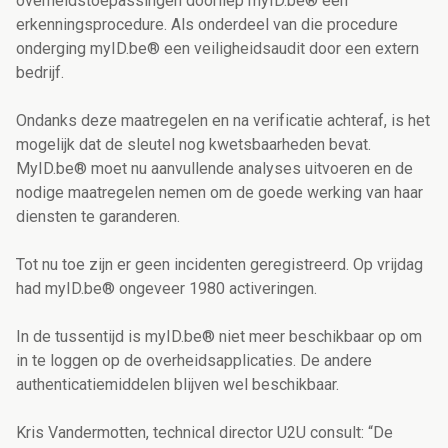
overheidstoepassingen doorliep myID.be® een
erkenningsprocedure. Als onderdeel van die procedure
onderging myID.be® een veiligheidsaudit door een extern
bedrijf.
Ondanks deze maatregelen en na verificatie achteraf, is het
mogelijk dat de sleutel nog kwetsbaarheden bevat.
MyID.be® moet nu aanvullende analyses uitvoeren en de
nodige maatregelen nemen om de goede werking van haar
diensten te garanderen.
Tot nu toe zijn er geen incidenten geregistreerd. Op vrijdag
had myID.be® ongeveer 1980 activeringen.
In de tussentijd is myID.be® niet meer beschikbaar op om
in te loggen op de overheidsapplicaties. De andere
authenticatiemiddelen blijven wel beschikbaar.
Kris Vandermotten, technical director U2U consult: “De