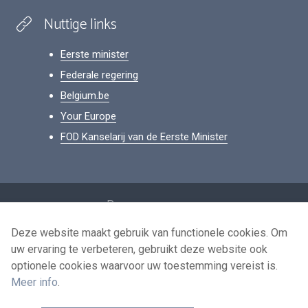
Nuttige links
Eerste minister
Federale regering
Belgium.be
Your Europe
FOD Kanselarij van de Eerste Minister
Footer
Persoonsgegevens
Voorwaarden voor het hergebruik
Deze website maakt gebruik van functionele cookies. Om
uw ervaring te verbeteren, gebruikt deze website ook
Contacteer ons
optionele cookies waarvoor uw toestemming vereist is.
Toegankelijkheid
Meer info
.