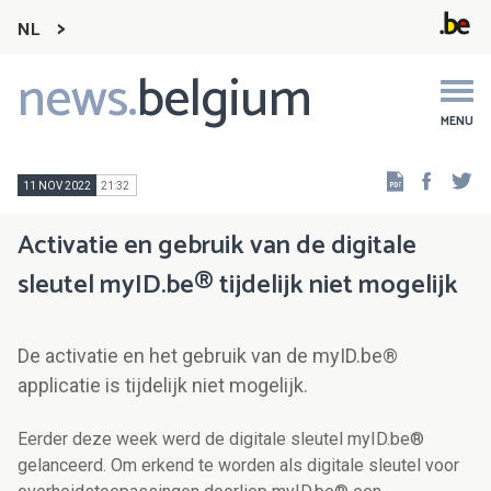
NL
news.
belgium
Main
navigation
MENU
Faceb
Tw
11 NOV 2022
21:32
Activatie en gebruik van de digitale
sleutel myID.be® tijdelijk niet mogelijk
De activatie en het gebruik van de myID.be®
applicatie is tijdelijk niet mogelijk.
Eerder deze week werd de digitale sleutel myID.be®
gelanceerd. Om erkend te worden als digitale sleutel voor