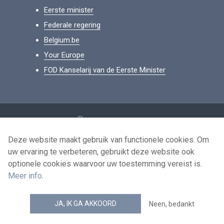
Eerste minister
Federale regering
Belgium.be
Your Europe
FOD Kanselarij van de Eerste Minister
Footer
Persoonsgegevens
Voorwaarden voor het hergebruik
Deze website maakt gebruik van functionele cookies. Om
uw ervaring te verbeteren, gebruikt deze website ook
Contacteer ons
optionele cookies waarvoor uw toestemming vereist is.
Toegankelijkheid
Meer info
.
news.belgium RSS feed
JA, IK GA AKKOORD
Neen, bedankt
© 2026 - news.belgium.be