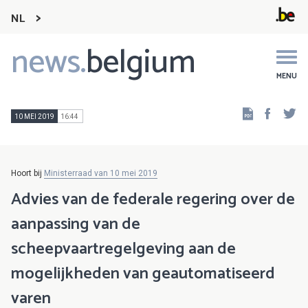
NL
news.
belgium
Main
navigation
MENU
Faceb
Tw
10 MEI 2019
16:44
Hoort bij
Ministerraad van 10 mei 2019
Advies van de federale regering over de
aanpassing van de
scheepvaartregelgeving aan de
mogelijkheden van geautomatiseerd
varen