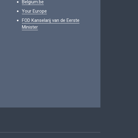
Belgium.be
Your Europe
FOD Kanselarij van de Eerste
Minister