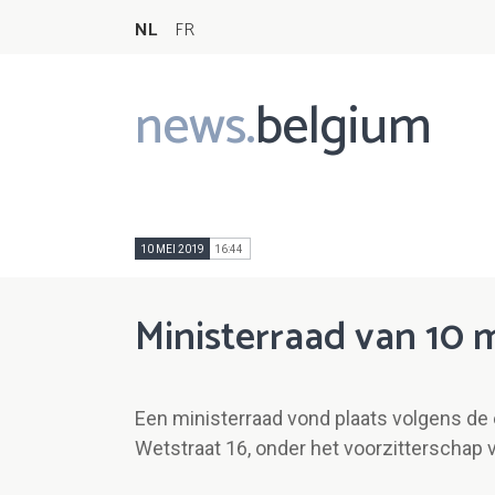
NL
FR
news.
belgium
Main
navigation
10 MEI 2019
16:44
Ministerraad van 10 
Een ministerraad vond plaats volgens de 
Wetstraat 16, onder het voorzitterschap 