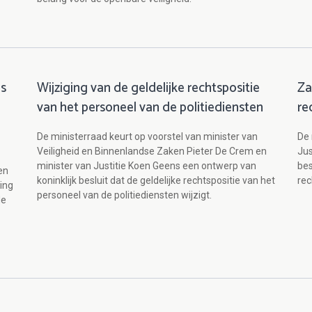
es
Wijziging van de geldelijke rechtspositie
Za
van het personeel van de politiediensten
re
De ministerraad keurt op voorstel van minister van
De 
Veiligheid en Binnenlandse Zaken Pieter De Crem en
Jus
minister van Justitie Koen Geens een ontwerp van
bes
en
koninklijk besluit dat de geldelijke rechtspositie van het
re
ving
personeel van de politiediensten wijzigt.
de