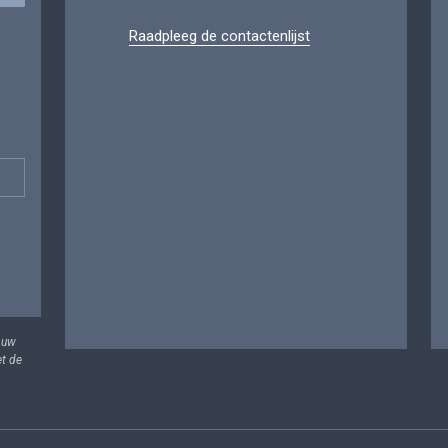
Raadpleeg de contactenlijst
 uw
et de