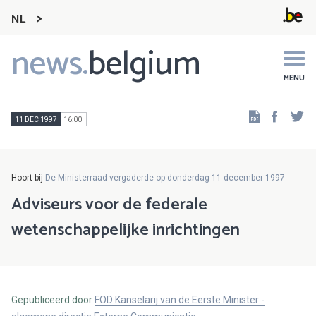
NL
news.
belgium
Main
navigation
MENU
Faceb
Tw
11 DEC 1997
16:00
Hoort bij
De Ministerraad vergaderde op donderdag 11 december 1997
Adviseurs voor de federale
wetenschappelijke inrichtingen
Gepubliceerd door
FOD Kanselarij van de Eerste Minister -