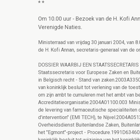
* *
Om 10.00 uur - Bezoek van de H. Kofi Ann
Verenigde Naties.
Ministerraad van vrijdag 30 januari 2004, van 8
de H. Kofi Annan, secretaris-generaal van de o
DOSSIER WAARBIJ EEN STAATSSECRETARIS BE
Staatssecretaris voor Europese Zaken en Bui
in Belgisch recht - Stand van zaken.2003A33
van koninklijk besluit tot verlening van de toe
om zijn ambt te cumuleren met het ambt van b
Accreditatieorganisatie.2004A01100.003 Mini
de levering van farmaceutische specialiteiten
d'intervention" (EMI TECH), te Nijvel.2004A05
Overheidsdienst Buitenlandse Zaken, Buitenla
het "Egmont"-project - Procedure.1991D63460
koninklijk besluit tot wijziging van het konink