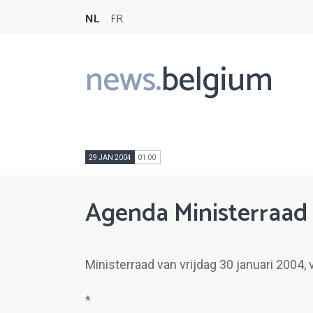
NL
FR
news.
belgium
Main
navigation
29 JAN 2004
01:00
Agenda Ministerraad
Ministerraad van vrijdag 30 januari 2004, 
*