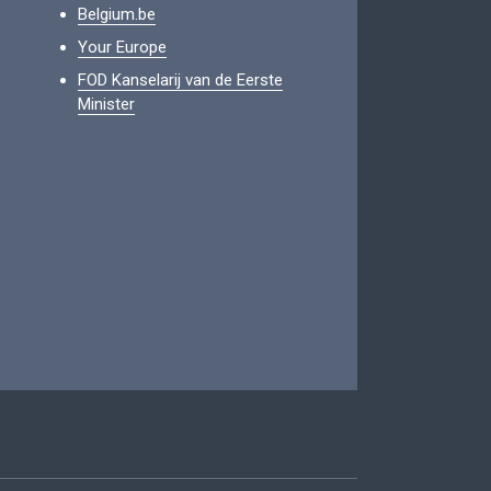
Belgium.be
Your Europe
FOD Kanselarij van de Eerste
Minister