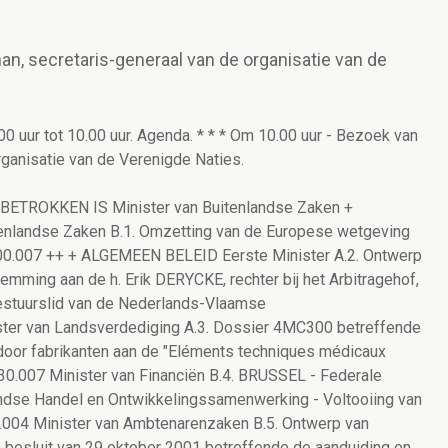
an, secretaris-generaal van de organisatie van de
.00 uur tot 10.00 uur. Agenda. * * * Om 10.00 uur - Bezoek van
rganisatie van de Verenigde Naties.
TROKKEN IS Minister van Buitenlandse Zaken +
tenlandse Zaken B.1. Omzetting van de Europese wetgeving
500.007 ++ + ALGEMEEN BELEID Eerste Minister A.2. Ontwerp
stemming aan de h. Erik DERYCKE, rechter bij het Arbitragehof,
estuurslid van de Nederlands-Vlaamse
ster van Landsverdediging A.3. Dossier 4MC300 betreffende
 door fabrikanten aan de "Eléments techniques médicaux
130.007 Minister van Financiën B.4. BRUSSEL - Federale
ndse Handel en Ontwikkelingssamenwerking - Voltooiing van
.004 Minister van Ambtenarenzaken B.5. Ontwerp van
lijk besluit van 29 oktober 2001 betreffende de aanduiding en