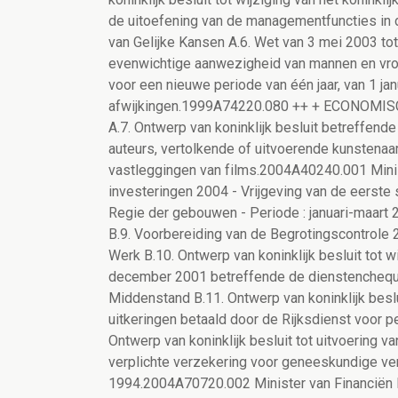
de uitoefening van de managementfuncties in
van Gelijke Kansen A.6. Wet van 3 mei 2003 tot
evenwichtige aanwezigheid van mannen en vro
voor een nieuwe periode van één jaar, van 1 j
afwijkingen.1999A74220.080 ++ + ECONOMIS
A.7. Ontwerp van koninklijk besluit betreffend
auteurs, vertolkende of uitvoerende kunstena
vastleggingen van films.2004A40240.001 Mini
investeringen 2004 - Vrijgeving van de eerste 
Regie der gebouwen - Periode : januari-maart
B.9. Voorbereiding van de Begrotingscontrole 
Werk B.10. Ontwerp van koninklijk besluit tot wi
december 2001 betreffende de dienstenchequ
Middenstand B.11. Ontwerp van koninklijk beslu
uitkeringen betaald door de Rijksdienst voor
Ontwerp van koninklijk besluit tot uitvoering van
verplichte verzekering voor geneeskundige ver
1994.2004A70720.002 Minister van Financiën B.