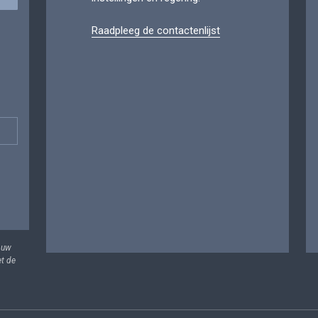
Raadpleeg de contactenlijst
 uw
et de