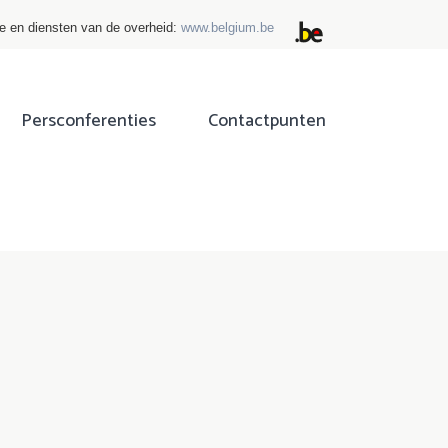
ie en diensten van de overheid:
www.belgium.be
Persconferenties
Contactpunten
ok
tter