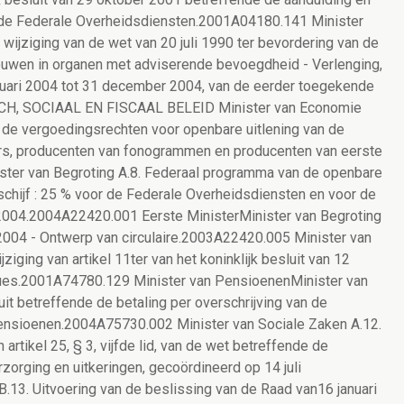
 de Federale Overheidsdiensten.2001A04180.141 Minister
 wijziging van de wet van 20 juli 1990 ter bevordering van de
uwen in organen met adviserende bevoegdheid - Verlenging,
anuari 2004 tot 31 december 2004, van de eerder toegekende
CH, SOCIAAL EN FISCAAL BELEID Minister van Economie
e de vergoedingsrechten voor openbare uitlening van de
ars, producenten van fonogrammen en producenten van eerste
ster van Begroting A.8. Federaal programma van de openbare
schijf : 25 % voor de Federale Overheidsdiensten en voor de
 2004.2004A22420.001 Eerste MinisterMinister van Begroting
2004 - Ontwerp van circulaire.2003A22420.005 Minister van
jziging van artikel 11ter van het koninklijk besluit van 12
es.2001A74780.129 Minister van PensioenenMinister van
it betreffende de betaling per overschrijving van de
 pensioenen.2004A75730.002 Minister van Sociale Zaken A.12.
 artikel 25, § 3, vijfde lid, van de wet betreffende de
zorging en uitkeringen, gecoördineerd op 14 juli
13. Uitvoering van de beslissing van de Raad van16 januari