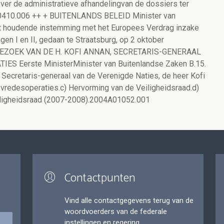
over de administratieve afhandelingvan de dossiers ter
A20410.006 ++ + BUITENLANDS BELEID Minister van
t houdende instemming met het Europees Verdrag inzake
gen I en II, gedaan te Straatsburg, op 2 oktober
 BEZOEK VAN DE H. KOFI ANNAN, SECRETARIS-GENERAAL
S Eerste MinisterMinister van Buitenlandse Zaken B.15.
Secretaris-generaal van de Verenigde Naties, de heer Kofi
-vredesoperaties.c) Hervorming van de Veiligheidsraad.d)
eiligheidsraad (2007-2008).2004A01052.001
Contactpunten
Vind alle contactgegevens terug van de
woordvoerders van de federale
instellingen en regering.