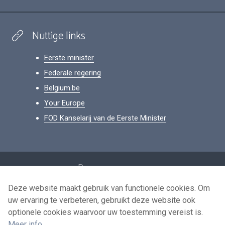
Nuttige links
Eerste minister
Federale regering
Belgium.be
Your Europe
FOD Kanselarij van de Eerste Minister
Footer
Persoonsgegevens
Voorwaarden voor het hergebruik
Deze website maakt gebruik van functionele cookies. Om
uw ervaring te verbeteren, gebruikt deze website ook
Contacteer ons
optionele cookies waarvoor uw toestemming vereist is.
Toegankelijkheid
Meer info
.