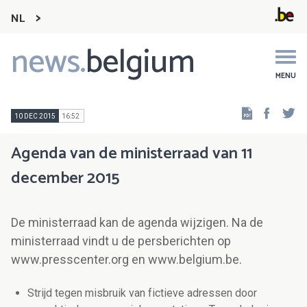
NL
news.
belgium
Main
navigation
MENU
Faceb
Tw
10 DEC 2015
16:52
Agenda van de ministerraad van 11
december 2015
De ministerraad kan de agenda wijzigen. Na de
ministerraad vindt u de persberichten op
www.presscenter.org en www.belgium.be.
Strijd tegen misbruik van fictieve adressen door