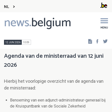
NL
news.
belgium
Main
navigation
MENU
Faceb
Tw
12 JUN 2026
10:09
Agenda van de ministerraad van 12 juni
2026
Hierbij het voorlopige overzicht van de agenda van
de ministerraad:
Benoeming van een adjunct-administrateur-generaal bij
de Kruispuntbank van de Sociale Zekerheid