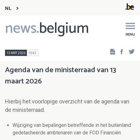
NL
news.
belgium
Main
navigation
MENU
Faceb
Tw
13 MRT 2026
10:42
Agenda van de ministerraad van 13
maart 2026
Hierbij het voorlopige overzicht van de agenda van
de ministerraad.
Wijziging van bepalingen betreffende in het buitenland
gedetacheerde ambtenaren van de FOD Financiën