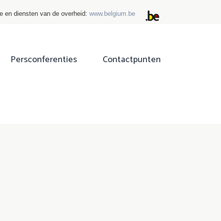
ie en diensten van de overheid:
www.belgium.be
Persconferenties
Contactpunten
ok
tter