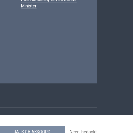
Minister
oegankelijkheid
JA, IK GA AKKOORD
Neen, bedankt