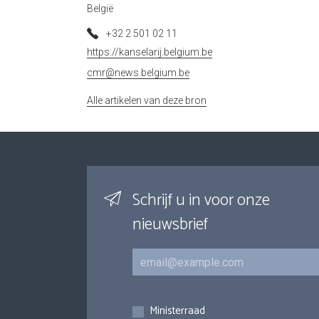
België
+32 2 501 02 11
https://kanselarij.belgium.be
cmr@news.belgium.be
Alle artikelen van deze bron
Schrijf u in voor onze
nieuwsbrief
E-mail
Inschrijvingen
Ministerraad