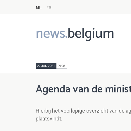
NL
FR
news.
belgium
Main
navigation
22 JAN 2021
09:08
Agenda van de minist
Hierbij het voorlopige overzicht van de a
plaatsvindt.