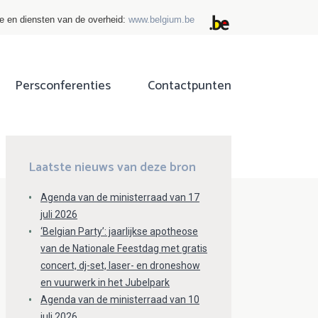
ie en diensten van de overheid:
www.belgium.be
Persconferenties
Contactpunten
ok
tter
Laatste nieuws van deze bron
Agenda van de ministerraad van 17
juli 2026
‘Belgian Party’: jaarlijkse apotheose
van de Nationale Feestdag met gratis
concert, dj-set, laser- en droneshow
en vuurwerk in het Jubelpark
Agenda van de ministerraad van 10
juli 2026