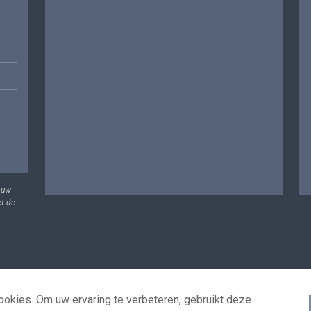
 uw
et de
vens
Voorwaarden voor het hergebruik
Contacteer ons
T
okies. Om uw ervaring te verbeteren, gebruikt deze