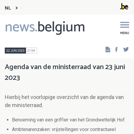
NL
news.
belgium
Main
navigation
MENU
Faceb
Tw
22 JUN 2023
21:54
Agenda van de ministerraad van 23 juni
2023
Hierbij het voorlopige overzicht van de agenda van
de ministerraad.
Benoeming van een griffier van het Grondwettelijk Hof
Ambtenarenzaken: vrijstellingen voor contractueel