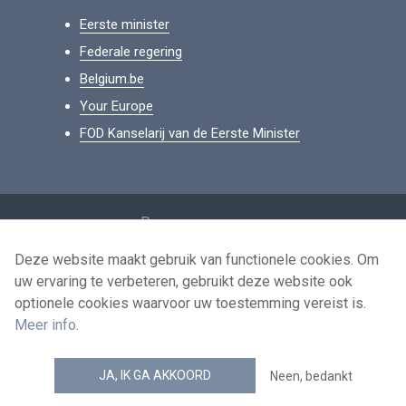
Eerste minister
Federale regering
Belgium.be
Your Europe
FOD Kanselarij van de Eerste Minister
Footer
Persoonsgegevens
Voorwaarden voor het hergebruik
Deze website maakt gebruik van functionele cookies. Om
uw ervaring te verbeteren, gebruikt deze website ook
Contacteer ons
optionele cookies waarvoor uw toestemming vereist is.
Toegankelijkheid
Meer info
.
news.belgium RSS feed
JA, IK GA AKKOORD
Neen, bedankt
© 2026 - news.belgium.be