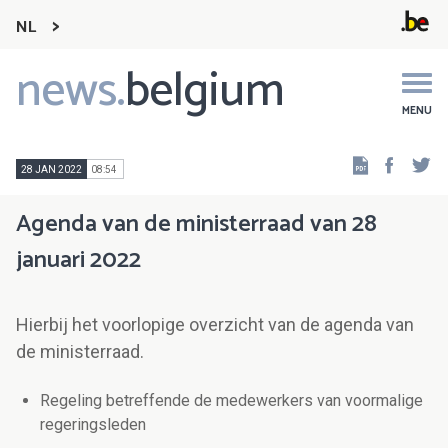
NL
news.
belgium
Main
navigation
MENU
Faceb
Tw
28 JAN 2022
08:54
Agenda van de ministerraad van 28
januari 2022
Hierbij het voorlopige overzicht van de agenda van
de ministerraad.
Regeling betreffende de medewerkers van voormalige
regeringsleden