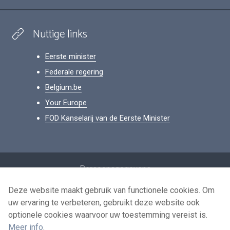
Nuttige links
Eerste minister
Federale regering
Belgium.be
Your Europe
FOD Kanselarij van de Eerste Minister
Footer
Persoonsgegevens
Voorwaarden voor het hergebruik
Deze website maakt gebruik van functionele cookies. Om
uw ervaring te verbeteren, gebruikt deze website ook
Contacteer ons
optionele cookies waarvoor uw toestemming vereist is.
Toegankelijkheid
Meer info
.