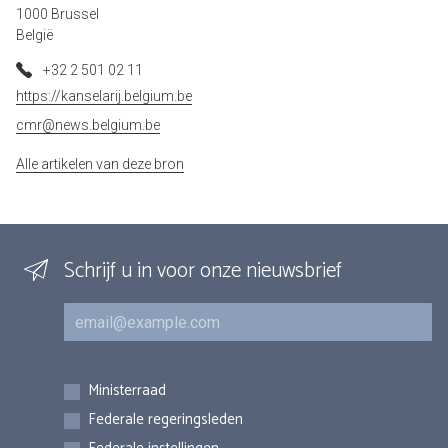
1000 Brussel
België
+32 2 501 02 11
https://kanselarij.belgium.be
cmr@news.belgium.be
Alle artikelen van deze bron
Schrijf u in voor onze nieuwsbrief
E-mail
Inschrijvingen
Ministerraad
Federale regeringsleden